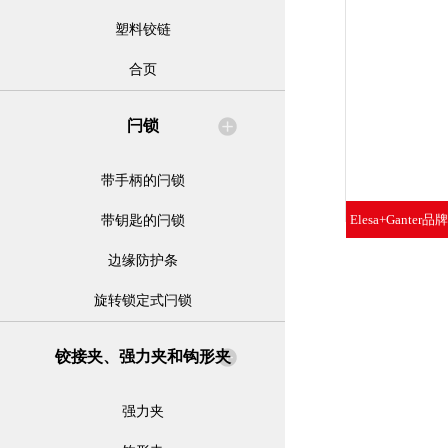
塑料铰链
合页
闩锁
带手柄的闩锁
Elesa+Ganter
带钥匙的闩锁
水
边缘防护条
旋转锁定式闩锁
铰接夹、强力夹和钩形夹
强力夹