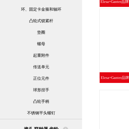
Elesa+Gante
环、固定卡金箍和轴环
形管端
凸轮式锁紧杆
垫圈
螺母
起重附件
传送单元
Elesa+Gante
正位元件
支脚底
球形捏手
凸轮手柄
不锈钢平头螺钉