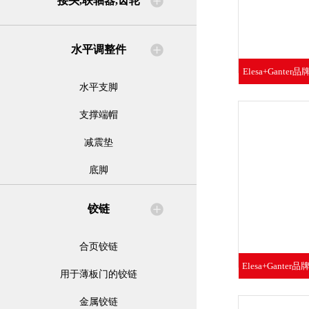
接头,联轴器,齿轮
水平调整件
Elesa+Gante
水平支脚
水平支
支撑端帽
减震垫
底脚
铰链
合页铰链
Elesa+Gante
用于薄板门的铰链
锈
金属铰链