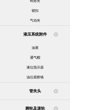
钩形夹
锁扣
气动夹
液压系统附件
油塞
通气帽
液位指示器
油位观察镜
管夹头
脚轮及滚轮