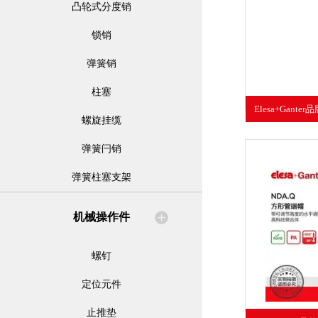
凸轮式分度销
锁销
弹簧销
柱塞
Elesa+Gant
螺旋挂缆
CFSW
弹簧闩销
弹簧柱塞支架
机械操作件
螺钉
定位元件
止推垫