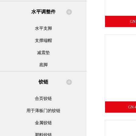
水平调整件
GN
水平支脚
支撑端帽
减震垫
底脚
铰链
合页铰链
GN 
用于薄板门的铰链
金属铰链
塑料铰链