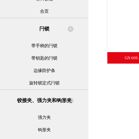
合页
闩锁
带手柄的闩锁
GN 6
带钥匙的闩锁
边缘防护条
旋转锁定式闩锁
铰接夹、强力夹和钩形夹
强力夹
钩形夹