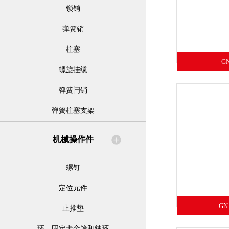
锁销
弹簧销
柱塞
G
螺旋挂缆
弹簧闩销
弹簧柱塞支架
机械操作件
螺钉
定位元件
GN
止推垫
环、固定卡金箍和轴环