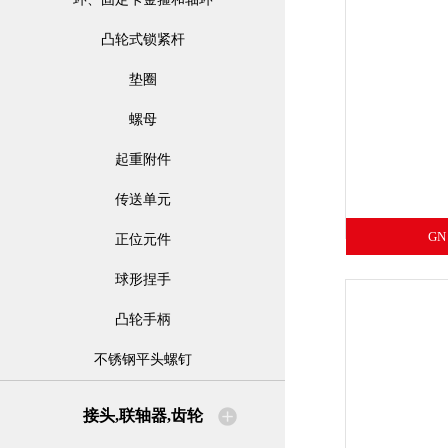
凸轮式锁紧杆
垫圈
螺母
起重附件
传送单元
GN
正位元件
球形捏手
凸轮手柄
不锈钢平头螺钉
接头,联轴器,齿轮