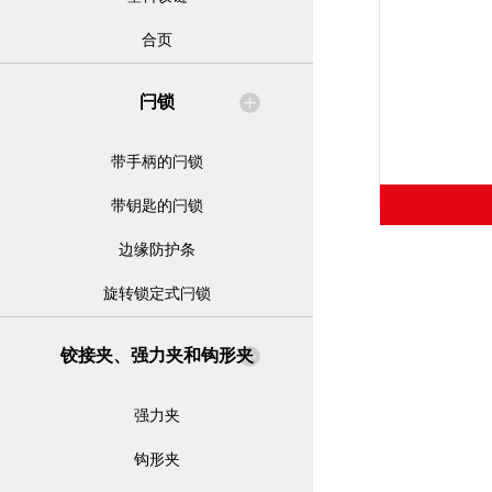
合页
闩锁
带手柄的闩锁
带钥匙的闩锁
边缘防护条
旋转锁定式闩锁
铰接夹、强力夹和钩形夹
强力夹
钩形夹