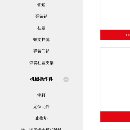
锁销
弹簧销
柱塞
D
螺旋挂缆
弹簧闩销
弹簧柱塞支架
机械操作件
螺钉
定位元件
止推垫
环、固定卡金箍和轴环