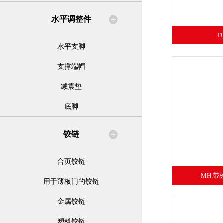
水平调整件
T
水平支脚
支撑端帽
减震垫
底脚
铰链
合页铰链
MH.
用于薄板门的铰链
金属铰链
塑料铰链