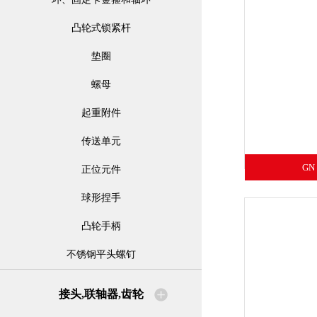
凸轮式锁紧杆
垫圈
螺母
起重附件
传送单元
GN
正位元件
球形捏手
凸轮手柄
不锈钢平头螺钉
接头,联轴器,齿轮