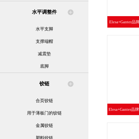
水平调整件
Elesa+Gant
水平支脚
钮高
支撑端帽
减震垫
底脚
铰链
合页铰链
Elesa+Gante
用于薄板门的铰链
凸轮旋
金属铰链
塑料铰链