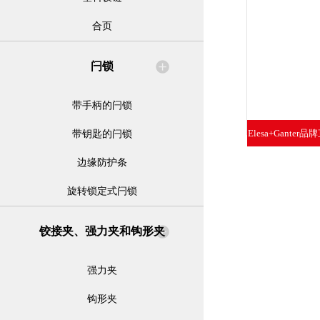
合页
闩锁
带手柄的闩锁
Elesa+Ganter
带钥匙的闩锁
旋
边缘防护条
旋转锁定式闩锁
铰接夹、强力夹和钩形夹
强力夹
钩形夹