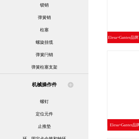
锁销
弹簧销
柱塞
Elesa+Gante
螺旋挂缆
钮 高
弹簧闩销
弹簧柱塞支架
机械操作件
螺钉
定位元件
Elesa+Gante
止推垫
高
环、固定卡金箍和轴环