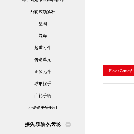
凸轮式锁紧杆
垫圈
螺母
起重附件
传送单元
Elesa+Gant
正位元件
CLEAN
球形捏手
凸轮手柄
不锈钢平头螺钉
接头,联轴器,齿轮