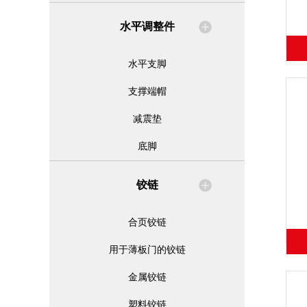
水平调整件
水平支脚
支撑端帽
减震垫
底脚
铰链
合页铰链
用于薄板门的铰链
金属铰链
塑料铰链