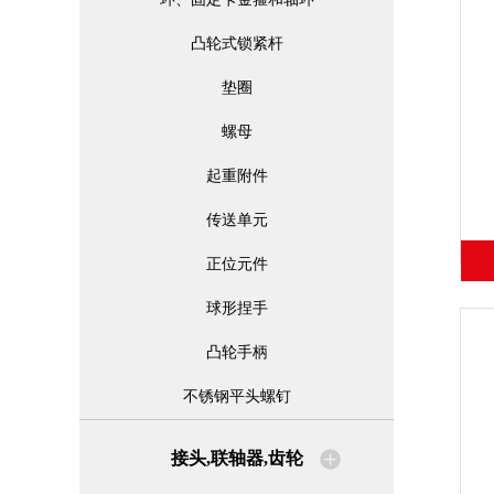
凸轮式锁紧杆
垫圈
螺母
起重附件
传送单元
正位元件
球形捏手
凸轮手柄
不锈钢平头螺钉
接头,联轴器,齿轮