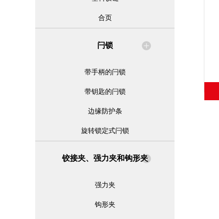
合页
闩锁
带手柄的闩锁
带钥匙的闩锁
边缘防护条
旋转锁定式闩锁
铰接夹、强力夹和钩形夹
强力夹
钩形夹