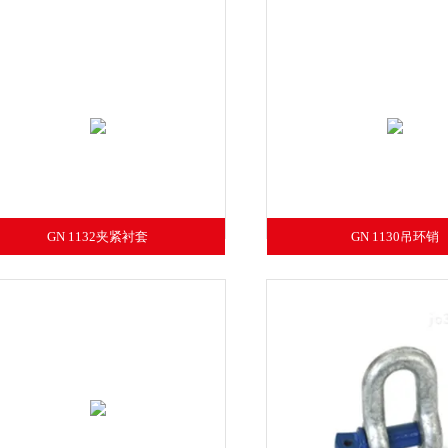
GN 1132夹紧衬套
GN 1130吊环销