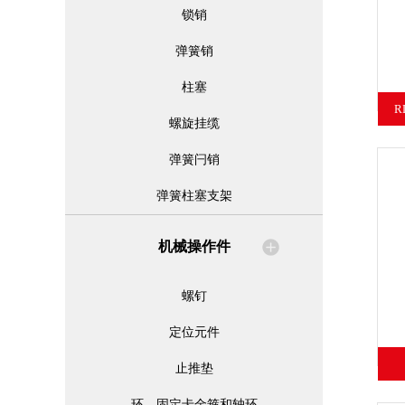
锁销
弹簧销
柱塞
R
螺旋挂缆
弹簧闩销
弹簧柱塞支架
机械操作件
螺钉
定位元件
止推垫
环、固定卡金箍和轴环