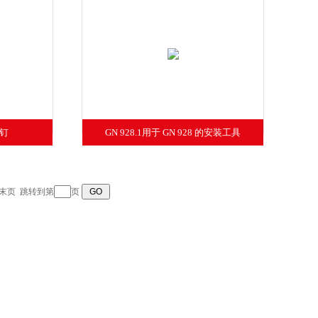
螺钉
GN 928.1用于 GN 928 的安装工具
末页
跳转到第
页