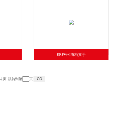
ERFW+I曲柄摇手
末页
跳转到第
页