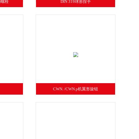
摆动螺栓
DIN 319球形捏手
CWN. /CWN.p机翼形旋钮