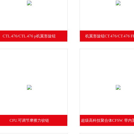
CTL.476/CTL.476 p机翼形旋钮
机翼形旋钮CT.476/CT.476 FP/
CFU.可调节摩擦力铰链
超级高科技聚合体CFSW. 带
铰链