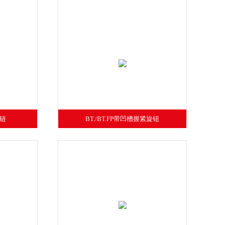
铰链
BT./BT.FP带凹槽握紧旋钮