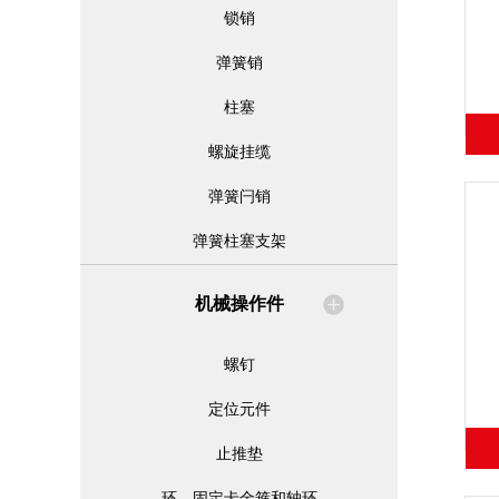
锁销
弹簧销
柱塞
螺旋挂缆
弹簧闩销
弹簧柱塞支架
机械操作件
螺钉
定位元件
止推垫
环、固定卡金箍和轴环