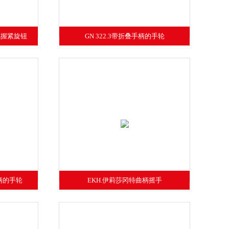
P滚花握紧旋钮
GN 322.3带折叠手柄的手轮
手柄的手轮
EKH.伊莉莎冈特曲柄摇手