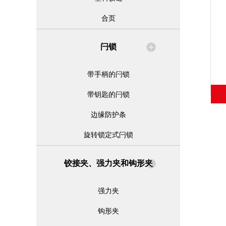
合页
闩锁
带手柄的闩锁
带钥匙的闩锁
边缘防护条
旋转锁定式闩锁
铰接夹、强力夹和钩形夹
强力夹
钩形夹