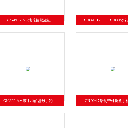
B.259/B.259 p滚花握紧旋钮
B.193/B.193 FP/B.193 
GN 322-A不带手柄的盘形手轮
GN 924.7铝制带可折叠