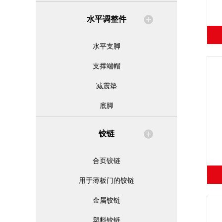
水平调整件
水平支脚
支撑端帽
减震垫
底脚
铰链
合页铰链
用于薄板门的铰链
金属铰链
塑料铰链