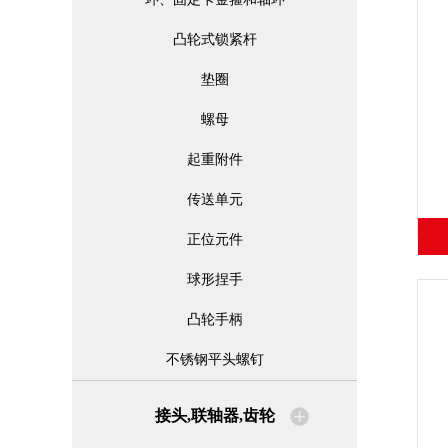
凸轮式锁紧杆
垫圈
螺母
起重附件
传送单元
正位元件
球形捏手
凸轮手柄
不锈钢平头螺钉
接头,联轴器,齿轮