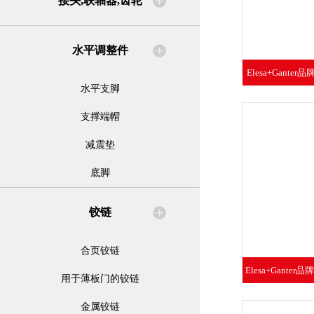
接头,联轴器,齿轮
水平调整件
Elesa+Gante
水平支脚
不锈
支撑端帽
减震垫
底脚
铰链
合页铰链
Elesa+Gante
用于薄板门的铰链
拼合式
金属铰链