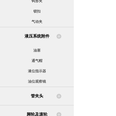
钩形夹
锁扣
气动夹
液压系统附件
油塞
通气帽
液位指示器
油位观察镜
管夹头
脚轮及滚轮