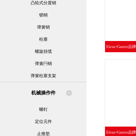
凸轮式分度销
锁销
弹簧销
柱塞
Elesa+Ganter
螺旋挂缆
不
弹簧闩销
弹簧柱塞支架
机械操作件
螺钉
定位元件
Elesa+Ganter
止推垫