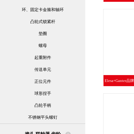
T形
环、固定卡金箍和轴环
凸轮式锁紧杆
垫圈
螺母
起重附件
传送单元
Elesa+Ganter
正位元件
夹
球形捏手
凸轮手柄
不锈钢平头螺钉