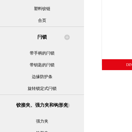
塑料铰链
合页
闩锁
带手柄的闩锁
DI
带钥匙的闩锁
边缘防护条
旋转锁定式闩锁
铰接夹、强力夹和钩形夹
强力夹