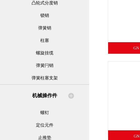
凸轮式分度销
锁销
弹簧销
柱塞
GN
螺旋挂缆
弹簧闩销
弹簧柱塞支架
机械操作件
螺钉
定位元件
GN
止推垫