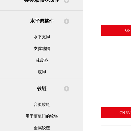
接头,联轴器,齿轮
水平调整件
GN
水平支脚
支撑端帽
减震垫
底脚
铰链
合页铰链
GN 6
用于薄板门的铰链
金属铰链