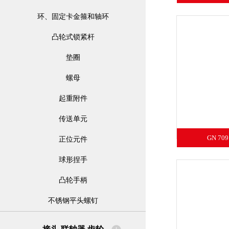
环、固定卡金箍和轴环
凸轮式锁紧杆
垫圈
螺母
起重附件
传送单元
GN 7
正位元件
球形捏手
凸轮手柄
不锈钢平头螺钉