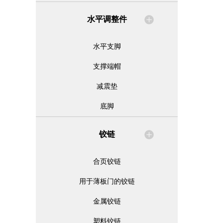
水平调整件
水平支脚
支撑端帽
减震垫
底脚
铰链
合页铰链
用于薄板门的铰链
金属铰链
塑料铰链