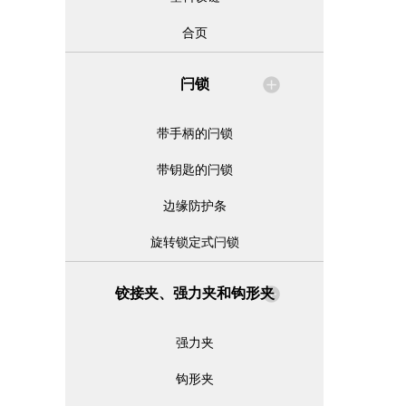
合页
闩锁
带手柄的闩锁
带钥匙的闩锁
边缘防护条
旋转锁定式闩锁
铰接夹、强力夹和钩形夹
强力夹
钩形夹