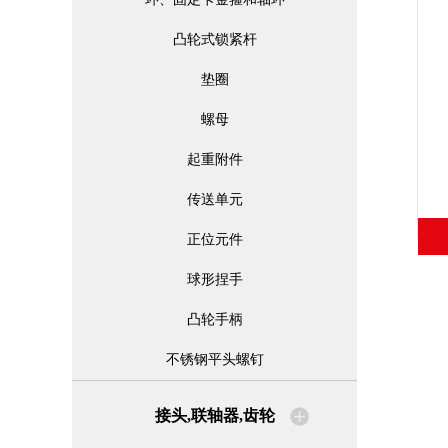
凸轮式锁紧杆
垫圈
螺母
起重附件
传送单元
正位元件
球形捏手
凸轮手柄
不锈钢平头螺钉
接头,联轴器,齿轮