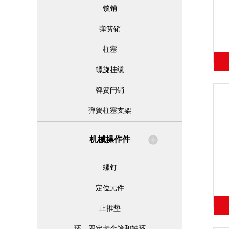
锁销
弹簧销
柱塞
螺旋挂缆
弹簧闩销
弹簧柱塞支架
机械操作件
螺钉
定位元件
止推垫
环、固定卡金箍和轴环